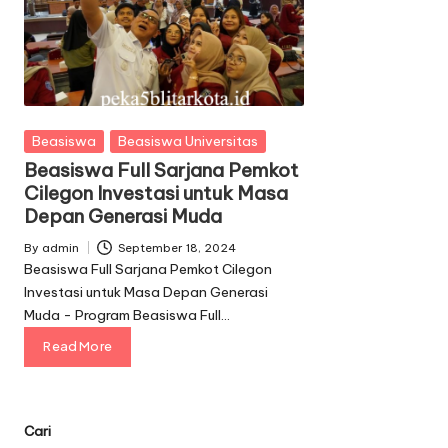
P
Beasiswa
Beasiswa Universitas
o
Beasiswa Full Sarjana Pemkot
s
Cilegon Investasi untuk Masa
t
Depan Generasi Muda
e
By
admin
September 18, 2024
d
P
Beasiswa Full Sarjana Pemkot Cilegon
i
o
Investasi untuk Masa Depan Generasi
s
n
Muda - Program Beasiswa Full…
t
e
Read More
d
b
y
Cari