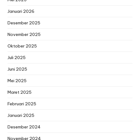
Januari 2026
Desember 2025
November 2025
Oktober 2025
Juli 2025
Juni 2025
Mei 2025
Maret 2025
Februari 2025
Januari 2025
Desember 2024
November 2024