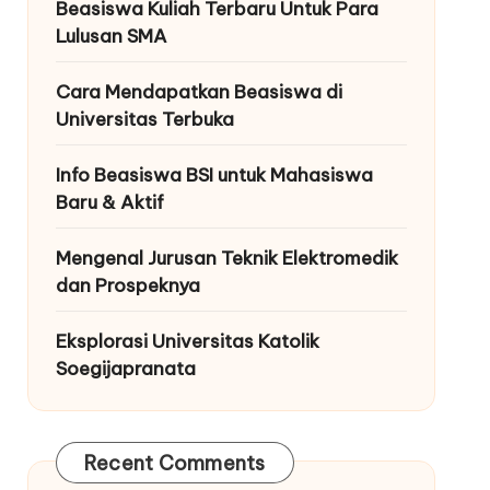
Beasiswa Kuliah Terbaru Untuk Para
Lulusan SMA
Cara Mendapatkan Beasiswa di
Universitas Terbuka
Info Beasiswa BSI untuk Mahasiswa
Baru & Aktif
Mengenal Jurusan Teknik Elektromedik
dan Prospeknya
Eksplorasi Universitas Katolik
Soegijapranata
Recent Comments