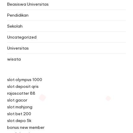
Beasiswa Universitas
Pendidikan
Sekolah
Uncategorized
Universitas
wisata
slot olympus 1000
slot deposit qris
rajascatter 88
slot gacor
slot mahjong
slot bet 200
slot depo 5k
bonus new member