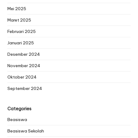
Mei 2025
Maret 2025
Februari 2025
Januari 2025
Desember 2024
November 2024
Oktober 2024
September 2024
Categories
Beasiswa
Beasiswa Sekolah