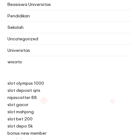
Beasiswa Universitas
Pendidikan
Sekolah
Uncategorized
Universitas
wisata
slot olympus 1000
slot deposit qris
rajascatter 88
slot gacor
slot mahjong
slot bet 200
slot depo 5k
bonus new member