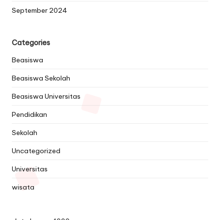
September 2024
Categories
Beasiswa
Beasiswa Sekolah
Beasiswa Universitas
Pendidikan
Sekolah
Uncategorized
Universitas
wisata