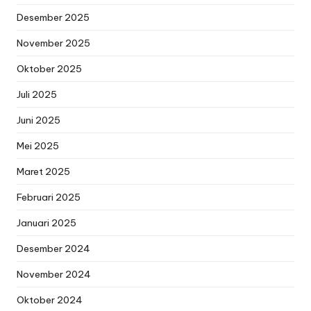
Desember 2025
November 2025
Oktober 2025
Juli 2025
Juni 2025
Mei 2025
Maret 2025
Februari 2025
Januari 2025
Desember 2024
November 2024
Oktober 2024