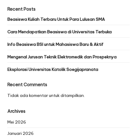
Recent Posts
Beasiswa Kuliah Terbaru Untuk Para Lulusan SMA
Cara Mendapatkan Beasiswa di Universitas Terbuka
Info Beasiswa BSI untuk Mahasiswa Baru & Aktif
Mengenal Jurusan Teknik Elektromedik dan Prospeknya
Eksplorasi Universitas Katolik Soegijapranata
Recent Comments
Tidak ada komentar untuk ditampilkan.
Archives
Mei 2026
Januari 2026