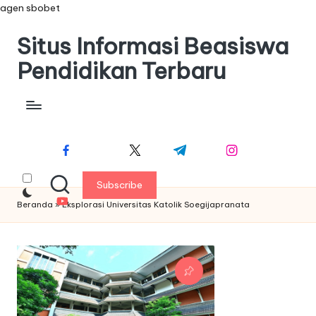
agen sbobet
Situs Informasi Beasiswa
S
k
Pendidikan Terbaru
i
p
t
facebook.co
twitter.co
t.m
instagram.co
o
m
m
e
m
c
o
youtube.co
n
Subscribe
m
t
Beranda
»
Eksplorasi Universitas Katolik Soegijapranata
e
n
t