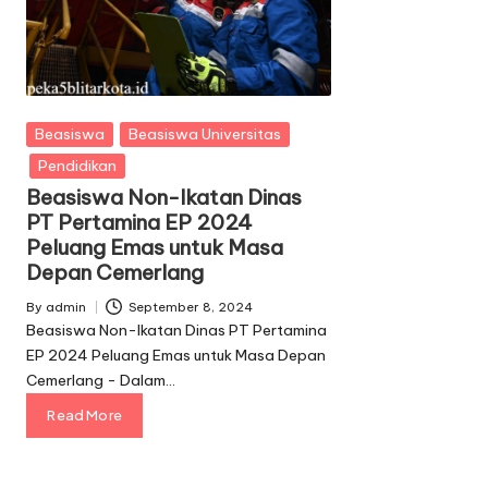
P
Beasiswa
Beasiswa Universitas
o
Pendidikan
s
Beasiswa Non-Ikatan Dinas
t
PT Pertamina EP 2024
e
Peluang Emas untuk Masa
d
Depan Cemerlang
i
n
By
admin
September 8, 2024
P
Beasiswa Non-Ikatan Dinas PT Pertamina
o
EP 2024 Peluang Emas untuk Masa Depan
s
Cemerlang - Dalam…
t
e
Read More
d
b
y