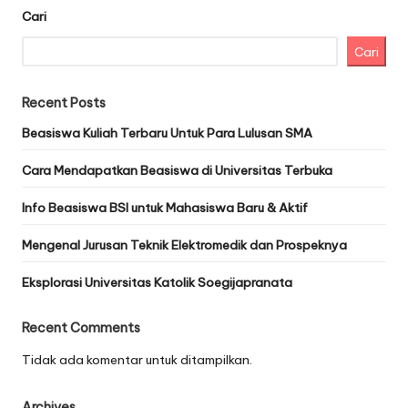
Cari
Cari
Recent Posts
Beasiswa Kuliah Terbaru Untuk Para Lulusan SMA
Cara Mendapatkan Beasiswa di Universitas Terbuka
Info Beasiswa BSI untuk Mahasiswa Baru & Aktif
Mengenal Jurusan Teknik Elektromedik dan Prospeknya
Eksplorasi Universitas Katolik Soegijapranata
Recent Comments
Tidak ada komentar untuk ditampilkan.
Archives