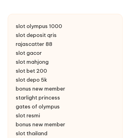
slot olympus 1000
slot deposit qris
rajascatter 88
slot gacor
slot mahjong
slot bet 200
slot depo 5k
bonus new member
starlight princess
gates of olympus
slot resmi
bonus new member
slot thailand