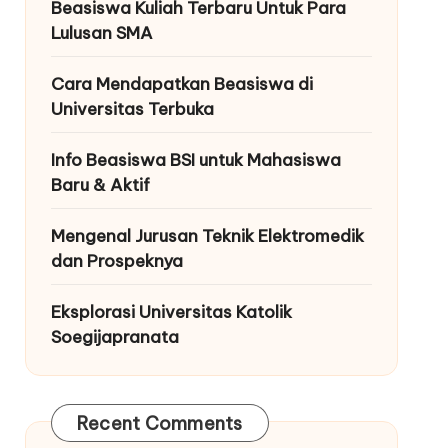
Beasiswa Kuliah Terbaru Untuk Para
Lulusan SMA
Cara Mendapatkan Beasiswa di
Universitas Terbuka
Info Beasiswa BSI untuk Mahasiswa
Baru & Aktif
Mengenal Jurusan Teknik Elektromedik
dan Prospeknya
Eksplorasi Universitas Katolik
Soegijapranata
Recent Comments