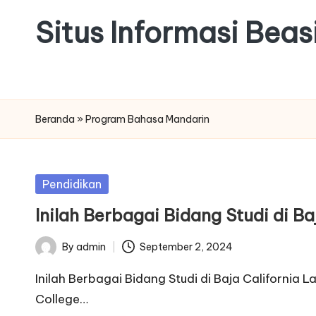
Situs Informasi Bea
Skip
to
content
Beranda
»
Program Bahasa Mandarin
Posted
Pendidikan
in
Inilah Berbagai Bidang Studi di B
By
admin
September 2, 2024
Posted
by
Inilah Berbagai Bidang Studi di Baja California 
College…