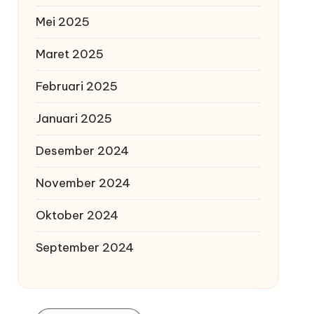
Mei 2025
Maret 2025
Februari 2025
Januari 2025
Desember 2024
November 2024
Oktober 2024
September 2024