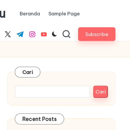
u
Beranda
Sample Page
Subscribe
cebook.com
twitter.com
t.me
instagram.com
youtube.com
Cari
Cari
Recent Posts