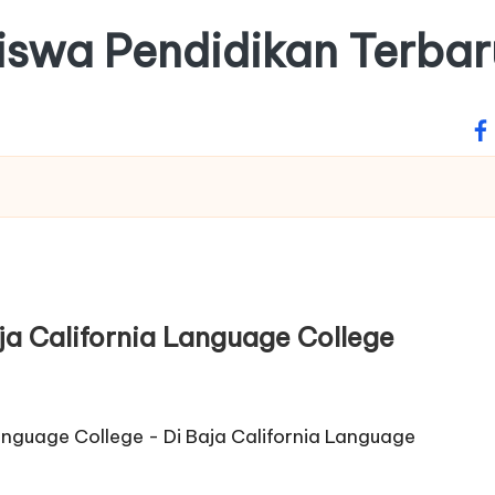
siswa Pendidikan Terbar
fa
aja California Language College
Language College - Di Baja California Language