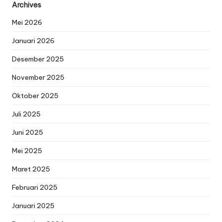
Archives
Mei 2026
Januari 2026
Desember 2025
November 2025
Oktober 2025
Juli 2025
Juni 2025
Mei 2025
Maret 2025
Februari 2025
Januari 2025