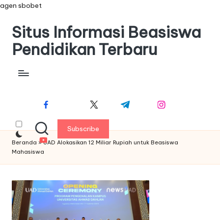
agen sbobet
Situs Informasi Beasiswa
S
k
Pendidikan Terbaru
i
p
t
facebook.co
twitter.co
t.m
instagram.co
o
m
m
e
m
c
o
youtube.co
n
Subscribe
m
t
Beranda
»
UAD Alokasikan 12 Miliar Rupiah untuk Beasiswa
e
Mahasiswa
n
t