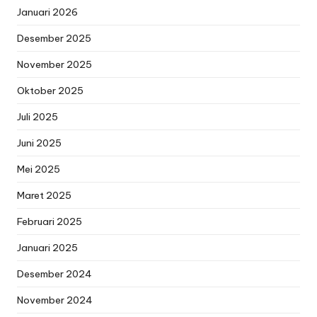
Januari 2026
Desember 2025
November 2025
Oktober 2025
Juli 2025
Juni 2025
Mei 2025
Maret 2025
Februari 2025
Januari 2025
Desember 2024
November 2024