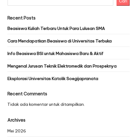
Cari
Recent Posts
Beasiswa Kuliah Terbaru Untuk Para Lulusan SMA
Cara Mendapatkan Beasiswa di Universitas Terbuka
Info Beasiswa BSI untuk Mahasiswa Baru & Aktif
Mengenal Jurusan Teknik Elektromedik dan Prospeknya
Eksplorasi Universitas Katolik Soegijapranata
Recent Comments
Tidak ada komentar untuk ditampilkan.
Archives
Mei 2026