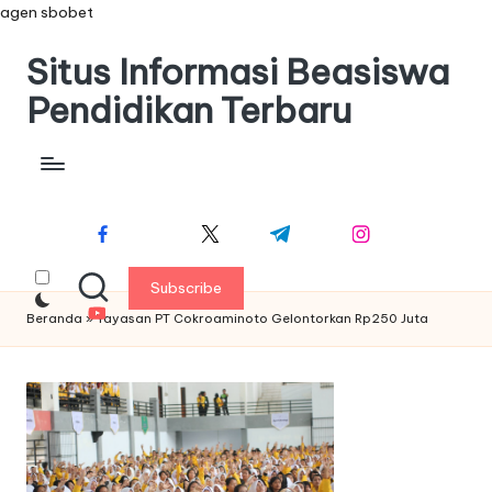
agen sbobet
Situs Informasi Beasiswa
S
k
Pendidikan Terbaru
i
p
t
facebook.co
twitter.co
t.m
instagram.co
o
m
m
e
m
c
o
youtube.co
n
Subscribe
m
t
Beranda
»
Yayasan PT Cokroaminoto Gelontorkan Rp250 Juta
e
n
t