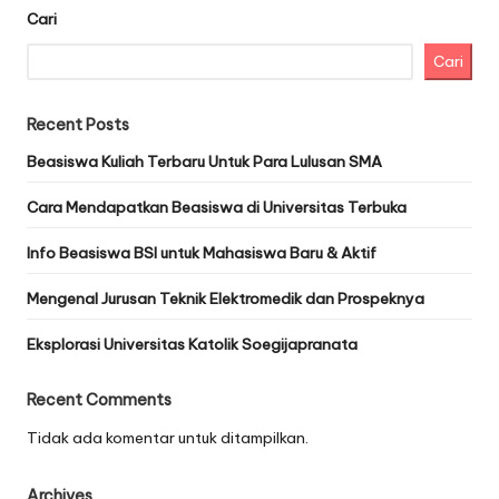
Cari
Cari
Recent Posts
Beasiswa Kuliah Terbaru Untuk Para Lulusan SMA
Cara Mendapatkan Beasiswa di Universitas Terbuka
Info Beasiswa BSI untuk Mahasiswa Baru & Aktif
Mengenal Jurusan Teknik Elektromedik dan Prospeknya
Eksplorasi Universitas Katolik Soegijapranata
Recent Comments
Tidak ada komentar untuk ditampilkan.
Archives