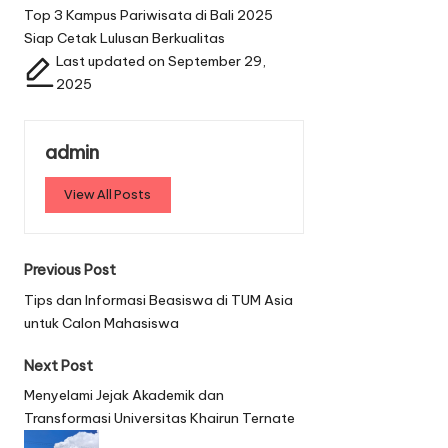
T
Top 3 Kampus Pariwisata di Bali 2025
a
Siap Cetak Lulusan Berkualitas
g
Last updated on September 29,
s
2025
:
admin
View All Posts
P
Previous Post
o
Tips dan Informasi Beasiswa di TUM Asia
untuk Calon Mahasiswa
s
Next Post
t
Menyelami Jejak Akademik dan
n
Transformasi Universitas Khairun Ternate
a