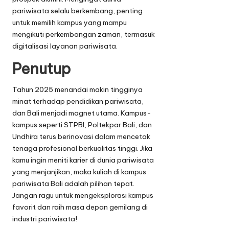
pariwisata selalu berkembang, penting
untuk memilih kampus yang mampu
mengikuti perkembangan zaman, termasuk
digitalisasi layanan pariwisata.
Penutup
Tahun 2025 menandai makin tingginya
minat terhadap pendidikan pariwisata,
dan Bali menjadi magnet utama. Kampus-
kampus seperti STPBI, Poltekpar Bali, dan
Undhira terus berinovasi dalam mencetak
tenaga profesional berkualitas tinggi. Jika
kamu ingin meniti karier di dunia pariwisata
yang menjanjikan, maka kuliah di kampus
pariwisata Bali adalah pilihan tepat.
Jangan ragu untuk mengeksplorasi kampus
favorit dan raih masa depan gemilang di
industri pariwisata!