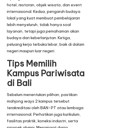
hotel, restoran, objek wisata, dan event
internasional. Kedua, pengaruh budaya
lokal yang kuat membuat pembelajaran
lebih menyeluruh, tidak hanya soal
layanan, tetapi juga pemahaman akan
budaya dan keberlanjutan. Ketiga,
peluang kerja terbuka lebar, baik di dalam
negeri maupun luar negeri.
Tips Memilih
Kampus Pariwisata
di Bali
Sebelum menentukan pilihan, pastikan
mahjong ways 2
kampus tersebut
terakreditasi oleh BAN-PT atau lembaga
internasional. Perhatikan juga kurikulum,
fasilitas praktik, koneksi industri, serta
prospek alumni. Mengingat dunia