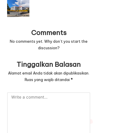
v
i
g
Comments
a
No comments yet. Why don’t you start the
t
discussion?
i
Tinggalkan Balasan
o
Alamat email Anda tidak akan dipublikasikan.
n
Ruas yang wajib ditandai
*