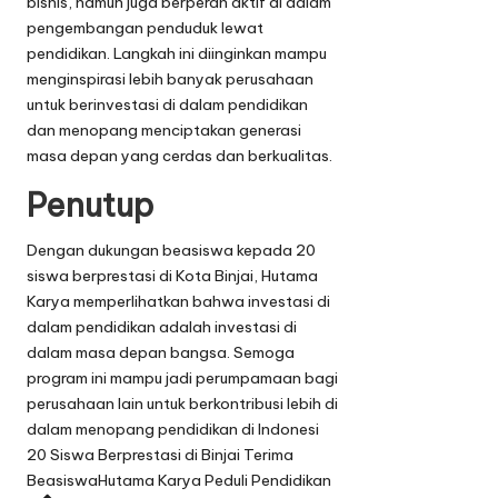
bisnis, namun juga berperan aktif di dalam
pengembangan penduduk lewat
pendidikan. Langkah ini diinginkan mampu
menginspirasi lebih banyak perusahaan
untuk berinvestasi di dalam pendidikan
dan menopang menciptakan generasi
masa depan yang cerdas dan berkualitas.
Penutup
Dengan dukungan beasiswa kepada 20
siswa berprestasi di Kota Binjai, Hutama
Karya memperlihatkan bahwa investasi di
dalam pendidikan adalah investasi di
dalam masa depan bangsa. Semoga
program ini mampu jadi perumpamaan bagi
perusahaan lain untuk berkontribusi lebih di
dalam menopang pendidikan di Indonesi
T
20 Siswa Berprestasi di Binjai Terima
a
Beasiswa
Hutama Karya Peduli Pendidikan