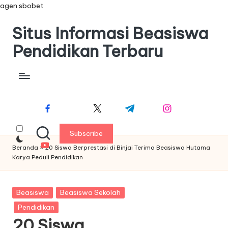
agen sbobet
Situs Informasi Beasiswa
S
k
Pendidikan Terbaru
i
p
t
facebook.co
twitter.co
t.m
instagram.co
o
m
m
e
m
c
o
youtube.co
n
Subscribe
m
t
Beranda
»
20 Siswa Berprestasi di Binjai Terima Beasiswa Hutama
e
Karya Peduli Pendidikan
n
t
P
Beasiswa
Beasiswa Sekolah
o
Pendidikan
s
20 Siswa
t