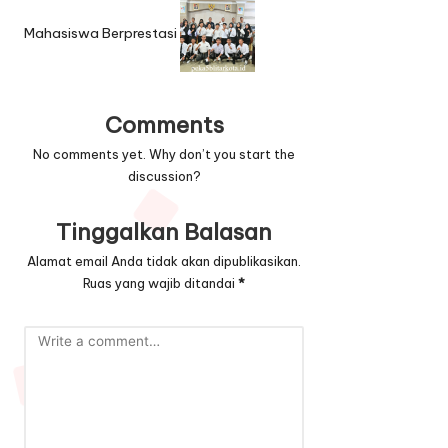
i
g
Mahasiswa Berprestasi
a
t
Comments
i
No comments yet. Why don’t you start the
o
discussion?
n
Tinggalkan Balasan
Alamat email Anda tidak akan dipublikasikan.
Ruas yang wajib ditandai
*