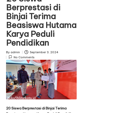
Berprestasi di
e
d
Binjai Terima
i
Beasiswa Hutama
n
Karya Peduli
Pendidikan
By
admin
September 3, 2024
P
No Comments
o
s
t
e
d
b
y
20 Siswa Berprestasi di Binjai Terima