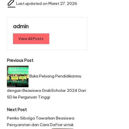
g
Last updated on Maret 27, 2026
s
:
admin
View All Posts
P
Previous Post
o
Buka Peluang Pendidikanmu
s
t
dengan Beasiswa GrabScholar 2024 Dari
SD ke Perguruan Tinggi
n
a
Next Post
v
Pemko Sibolga Tawarkan Beasiswa
Persyaratan dan Cara Daftar untuk