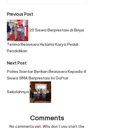
P
Previous Post
o
20 Siswa Berprestasi di Binjai
s
t
Terima Beasiswa Hutama Karya Peduli
Pendidikan
n
a
Next Post
v
Polres Siantar Berikan Beasiswa Kepada 4
Siswa SMA Berprestasi Ini Daftar
i
g
Sekolahnya
a
t
Comments
i
No comments yet. Why don’t you start the