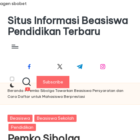
agen sbobet
Situs Informasi Beasiswa
S
k
Pendidikan Terbaru
i
p
t
facebook.co
twitter.co
t.m
instagram.co
o
m
m
e
m
c
o
youtube.co
n
Subscribe
m
t
Beranda
»
Pemko Sibolga Tawarkan Beasiswa Persyaratan dan
e
Cara Daftar untuk Mahasiswa Berprestasi
n
t
P
Beasiswa
Beasiswa Sekolah
o
Pendidikan
s
Pemko Sibolga
t