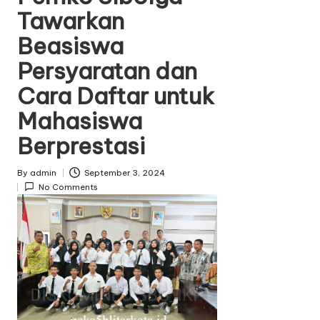
Tawarkan
e
d
Beasiswa
i
Persyaratan dan
n
Cara Daftar untuk
Mahasiswa
Berprestasi
By
admin
September 3, 2024
P
No Comments
o
s
t
e
d
b
y