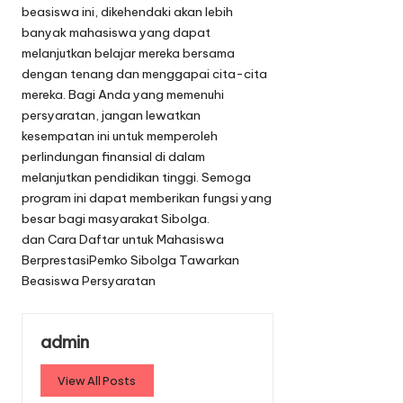
beasiswa ini, dikehendaki akan lebih
banyak mahasiswa yang dapat
melanjutkan belajar mereka bersama
dengan tenang dan menggapai cita-cita
mereka. Bagi Anda yang memenuhi
persyaratan, jangan lewatkan
kesempatan ini untuk memperoleh
perlindungan finansial di dalam
melanjutkan pendidikan tinggi. Semoga
program ini dapat memberikan fungsi yang
besar bagi masyarakat Sibolga.
T
dan Cara Daftar untuk Mahasiswa
a
Berprestasi
Pemko Sibolga Tawarkan
g
Beasiswa Persyaratan
s
:
admin
View All Posts